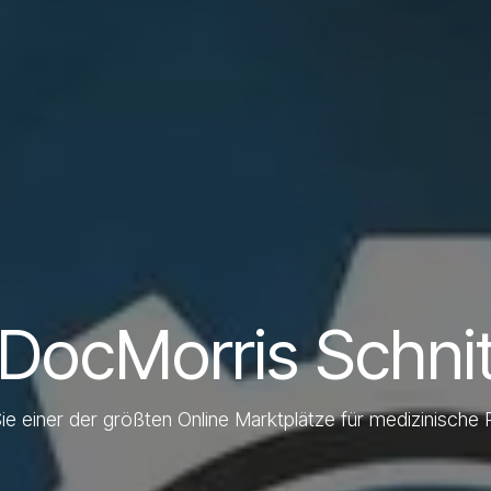
DocMorris Schnitt
ie einer der größten Online Marktplätze für medizinische 