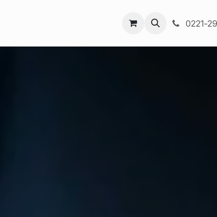
any
0221-29